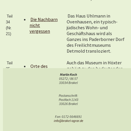
Das Haus Uhlmann in
Teil
Die Nachbarn
Ovenhausen, ein typisch-
34
nicht
jüdisches Wohn- und
(Nr.
vergessen
Geschäftshaus wird als
21)
Ganzes ins Paderborner Dorf
des Freilichtmuseums
Detmold transloziert.
Auch das Museum in Höxter
Teil
Orte des
gehört zu den bedeutenden
35
Erinnerns und
Erinnerungsorten in
(Nr.
Martin Koch
Kennenlernens
05272 / 86 57
Westfalen: Das "Forum
22)
33034 Brakel
Jacob Pins" in der
Westerbachstraße.
Postanschrift:
Postfach 1143
33026 Brakel
Literatur, Hinweise
Landwirtschaftliches Wochenblatt für Landwirtschaft und
Fon: 0172-5646691
Landleben,
Serie „Jüdisches Landleben“ in Westfalen. Heft 40
info@brakel-agrar.de
im
Oktober 2021 bis Heft 30 im Mai 2022. Ich habe die Beiträge
durchnummeriert und so ergeben sich 35 Beiträge.