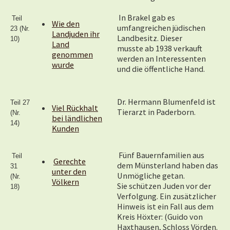
In Brakel gab es
Teil
Wie den
umfangreichen jüdischen
23 (Nr.
Landjuden ihr
Landbesitz. Dieser
10)
Land
musste ab 1938 verkauft
genommen
werden an Interessenten
wurde
und die öffentliche Hand.
Dr. Hermann Blumenfeld ist
Teil 27
Viel Rückhalt
Tierarzt in Paderborn.
(Nr.
bei ländlichen
14)
Kunden
Fünf Bauernfamilien aus
Teil
Gerechte
dem Münsterland haben das
31
unter den
Unmögliche getan.
(Nr.
Völkern
Sie schützen Juden vor der
18)
Verfolgung. Ein zusätzlicher
Hinweis ist ein Fall aus dem
Kreis Höxter: (Guido von
Haxthausen, Schloss Vörden.