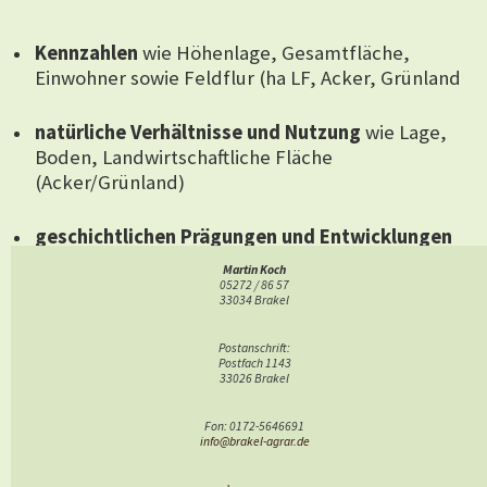
Kennzahlen
wie Höhenlage, Gesamtfläche,
Einwohner sowie Feldflur (ha LF, Acker, Grünland
natürliche Verhältnisse und Nutzung
wie Lage,
Boden, Landwirtschaftliche Fläche
(Acker/Grünland)
geschichtlichen Prägungen und Entwicklungen
für die Landwirtschaft
wie Flurbereinigung,
Martin Koch
Dorfsanierung
05272 / 86 57
33034 Brakel
Kulturlandschaft
wie historische Landwirtschaft,
Postanschrift:
sonstige Merkmale
vgl. Kulturlandschaft (Begriffe)
Postfach 1143
33026 Brakel
Die Foto-Strecken
zeigen Bereiche der Feld und Flur
Fon: 0172-5646691
sowie markante Punkte in den Orten selbst, gerne auch
info@brakel-agrar.de
historische Aufnahmen