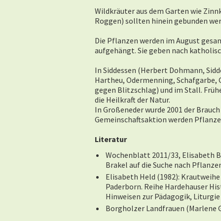
Wildkräuter aus dem Garten wie
Zinnk
Roggen) sollten hinein gebunden wer
Die Pflanzen werden im August ges
aufgehängt. Sie geben nach katholisc
In Siddessen (Herbert Dohmann, Sidde
Hartheu, Odermenning, Schafgarbe, G
gegen Blitzschlag) und im Stall. Frü
die Heilkraft der Natur.
In Großeneder wurde 2001 der Brauch 
Gemeinschaftsaktion werden Pflanze
Literatur
Wochenblatt 2011/33,
Elisabeth B
Brakel auf die Suche nach Pflanze
Elisabeth Held (1982): Krautweihe 
Paderborn.
Reihe Hardehauser His
Hinweisen zur Pädagogik, Liturg
Borgholzer Landfrauen (Marlene Gi