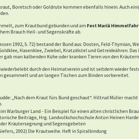
raut, Boretsch oder Goldrute kommen ebenfalls hinein. Auch ein
den.
ammelt, zum Krautbund gebunden und am
Fest Mariä Himmelfahr
hem Brauch Heil- und Segenskräfte ab.
ssen 1992, S. 72) bestand der Bund aus: Dosten, Feld-Thymian, W
oldklee, Hasenklee, Zwiebel, Kratzdistel und Getreideähren.
Das 
her gab man kalbenden Kühe oder kranken Tieren von den Kräutern 
wiederbelebt durch den Heimatverein und ist seitdem wieder fester
n gesammelt und an langen Tischen zum Binden vorbereitet.
udde: „Nach dem Kraut fürs Bund geschaut“. Hiltrud Müller macht 
n.
im Warburger Land - Ein Beispiel für einen alten christlichen Brau
torische Beiträge, Hrg. Landvolkshochschule Anton Heinen Hard
ie der Kräutersegnung und Segensgebeten
efers, 2002) Die Krautweihe. Heft in Spiralbindung