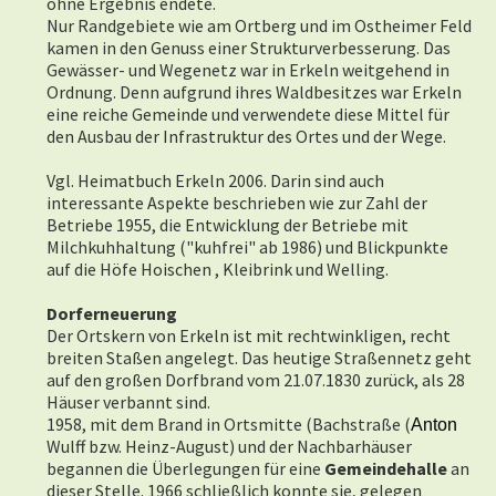
ohne Ergebnis endete.
Nur Randgebiete wie am Ortberg und im Ostheimer Feld
kamen in den Genuss einer Strukturverbesserung. Das
Gewässer- und Wegenetz war in Erkeln weitgehend in
Ordnung. Denn aufgrund ihres Waldbesitzes war Erkeln
eine reiche Gemeinde und verwendete diese Mittel für
den Ausbau der Infrastruktur des Ortes und der Wege.
Vgl. Heimatbuch Erkeln 2006. Darin sind auch
interessante Aspekte beschrieben wie zur Zahl der
Betriebe 1955, die Entwicklung der Betriebe mit
Milchkuhhaltung ("kuhfrei" ab 1986) und Blickpunkte
auf die Höfe Hoischen , Kleibrink und Welling.
Dorferneuerung
Der Ortskern von Erkeln ist mit rechtwinkligen, recht
breiten Staßen angelegt. Das heutige Straßennetz geht
auf den großen Dorfbrand vom 21.07.1830 zurück, als 28
Häuser verbannt sind.
1958, mit dem Brand in Ortsmitte (Bachstraße (
Anton
Wulff bzw. Heinz-August) und der Nachbarhäuser
begannen die Überlegungen für eine
Gemeindehalle
an
dieser Stelle. 1966 schließlich konnte sie, gelegen