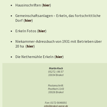
Hausinschriften (
hier
)
Gemeinschaftsanlagen – Erkeln, das fortschrittliche
Dorf (
hier
)
Erkeln Fotos (
hier
)
Niekammer-Adressbuch von 1931 mit Betrieben über
20 ha (
hier
)
Die Nethemühle Erkeln (
hier
)
Die große Flurbereinigung 1972 zum Bau der B 64 neu
Martin Koch
(
hier
)
05272 / 86 57
33034 Brakel
Kartoffelfest Erkeln (
hier
)
Postanschrift:
Postfach 1143
Die Schlammlawine vom Okt. 2019 (
33026 Brakel
hier
)
Die Landwehr von Brqakel, eine Wallanalge mit
Fon: 0172-5646691
info@brakel-agrar.de