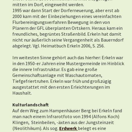
mitten im Dorf, eingeweiht werden.
1995 war dann Start der Dorferneuerung, aber erst ab
2000 kam mit der Einbeziehungen eines vereinfachten
Flurbereinigungsverfahren Bewegung in den von
Planern der GFL überplanten Ortskern. Heraus kam ein
freundliches, begrüntes Straßenbild. Erkeln hat damit
nicht nur äußerlich seine Vergangenheit als Bauerndorf
abgelegt. Vgl. Heimatbuch Erkeln 2006, S. 256.
Im weitesten Sinne gehört auch das hierher: Erkeln war
in den 1950-er Jahren eine Mustergemeinde im Hinblick
die innere Infrastruktur. Es gab eine große
Gemeinschaftsanlage mit Waschautomaten,
Tiefgefriertruhen. Erkeln war früh und großzügig
ausgestattet mit den ersten Erleichterungen im
Haushalt.
Kulturlandschaft
Auf dem Weg zum Hampenhäuser Berg bei Erkeln fand
man nach einem Infrarotfoto von 1994 (Alfons Koch)
Klingen, Steinbeilen, -äxten aus der Jungsteinzeit
(Neolithikum). Als sog.
Erdwerk
belegt es eine