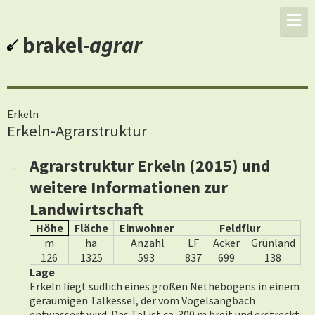
brakel
-
agrar
Erkeln
Erkeln-Agrarstruktur
Agrarstruktur Erkeln (2015) und
weitere Informationen zur
Landwirtschaft
Höhe
Fläche
Einwohner
Feldflur
m
ha
Anzahl
LF
Acker
Grünland
126
1325
593
837
699
138
Lage
Erkeln liegt südlich eines großen Nethebogens in einem
geräumigen Talkessel, der vom Vogelsangbach
entwässert wird. Das Tal ist ca. 300 m breit und erstreckt