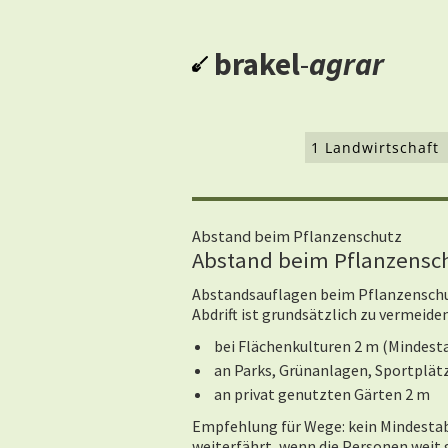
brakel
-
agrar
1 Landwirtschaft
Abstand beim Pflanzenschutz
Abstand beim Pflanzensc
Abstandsauflagen beim Pflanzenschutz
Abdrift ist grundsätzlich zu vermeide
bei Flächenkulturen 2 m (Mindest
an Parks, Grünanlagen, Sportplätz
an privat genutzten Gärten 2 m
Empfehlung für Wege: kein Mindestab
weiterfährt, wenn die Personen weit 