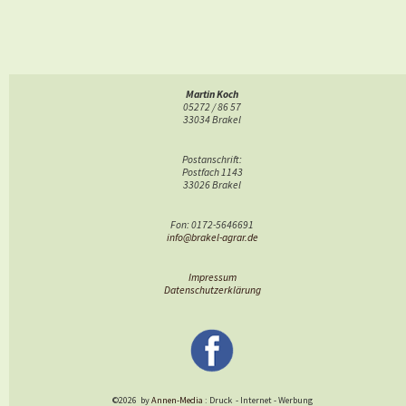
Martin Koch
05272 / 86 57
33034 Brakel
Postanschrift:
Postfach 1143
33026 Brakel
Fon: 0172-5646691
info@brakel-agrar.de
Impressum
Datenschutzerklärung
©2026
by
Annen-Media
: Druck
-
Internet
-
Werbung