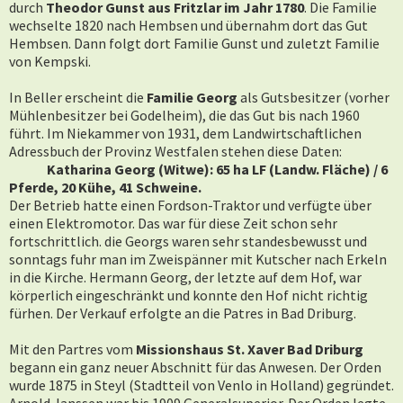
durch
Theodor Gunst aus Fritzlar im Jahr 1780
. Die Familie
wechselte 1820 nach Hembsen und übernahm dort das Gut
Hembsen. Dann folgt dort Familie Gunst und zuletzt Familie
von Kempski.
In Beller erscheint die
Familie Georg
als Gutsbesitzer (vorher
Mühlenbesitzer bei Godelheim), die das Gut bis nach 1960
führt. Im Niekammer von 1931, dem Landwirtschaftlichen
Adressbuch der Provinz Westfalen stehen diese Daten:
Katharina Georg (Witwe): 65 ha LF (Landw. Fläche) / 6
Pferde, 20 Kühe, 41 Schweine.
Der Betrieb hatte einen Fordson-Traktor und verfügte über
einen Elektromotor. Das war für diese Zeit schon sehr
fortschrittlich. die Georgs waren sehr standesbewusst und
sonntags fuhr man im Zweispänner mit Kutscher nach Erkeln
in die Kirche. Hermann Georg, der letzte auf dem Hof, war
körperlich eingeschränkt und konnte den Hof nicht richtig
fürhen. Der Verkauf erfolgte an die Patres in Bad Driburg.
Mit den Partres vom
Missionshaus St. Xaver Bad Driburg
begann ein ganz neuer Abschnitt für das Anwesen. Der Orden
wurde 1875 in Steyl (Stadtteil von Venlo in Holland) gegründet.