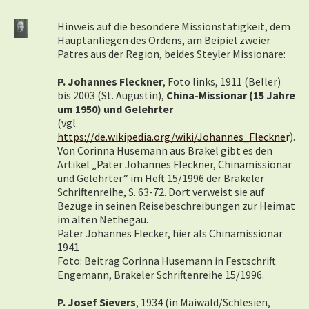
Hinweis auf die besondere Missionstätigkeit, dem
Hauptanliegen des Ordens, am Beipiel zweier
Patres aus der Region, beides Steyler Missionare:
P. Johannes Fleckner
, Foto links, 1911 (Beller)
bis 2003 (St. Augustin),
China-Missionar (15 Jahre
um 1950) und Gelehrter
(vgl.
https://de.wikipedia.org/wiki/Johannes_Fleckne
r
).
Von Corinna Husemann aus Brakel gibt es den
Artikel „Pater Johannes Fleckner, Chinamissionar
und Gelehrter“ im Heft 15/1996 der Brakeler
Schriftenreihe, S. 63-72. Dort verweist sie auf
Bezüge in seinen Reisebeschreibungen zur Heimat
im alten Nethegau.
Pater Johannes Flecker, hier als Chinamissionar
1941
Foto: Beitrag Corinna Husemann in Festschrift
Engemann, Brakeler Schriftenreihe 15/1996.
P. Josef Sievers
, 1934 (in Maiwald/Schlesien,