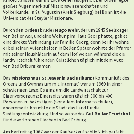
Arnold Janssen war bis 1909 Generalsuperior. Der Orden legte
großes Augenmerk auf Missionswissenschaften und
Völkerkunde. In St. Augustin (Kreis Siegburg) bei Bonn ist die
Universität der Steyler Missionare.
Durch den
Ordensbruder Hugo Weh
r, der um 1945 Seelsorger
von Beller war, und eine Wohung im Haus Georg hatte, gab es
eine direkte Verbindung zur Familie Georg, denn bei ihr wohne
er bei seinen Aufenthalten in Beller. Später wohnte der Pfarrer
mit seiner Haushälterin auf dem Hof weiter, während die die
landwirtschaft führenden Geistlichen täglich mit dem Auto
von Bad Driburg kamen.
Das
Missionshaus St. Xaver in Bad Driburg
(Kommunität des
Ordens und Gymnasium mit Internat) war um 1960 in einer
schwierigen Lage. Es ging um die Landwirtschaft zur
Eigenversorgung: Einerseits waren täglich 300 bis 400
Personen zu beköstigen (vor allem Internatsschüler),
andererseits brauchte die Stadt das Land für die
Siedlungsentwicklung. Und so wurde das
Gut Beller Ersatzhof
für die verlorenen Flächen in Bad Driburg.
Am Karfreitag 1967 war der Kaufverkauf schließlich perfekt