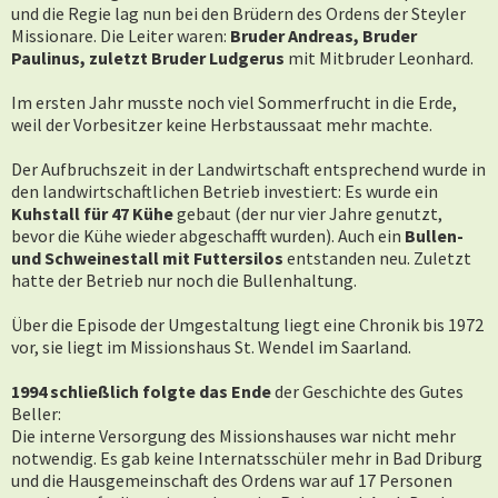
und die Regie lag nun bei den Brüdern des Ordens der Steyler
Missionare. Die Leiter waren:
Bruder Andreas, Bruder
Paulinus, zuletzt Bruder Ludgerus
mit Mitbruder Leonhard.
Im ersten Jahr musste noch viel Sommerfrucht in die Erde,
weil der Vorbesitzer keine Herbstaussaat mehr machte.
Der Aufbruchszeit in der Landwirtschaft entsprechend wurde in
den landwirtschaftlichen Betrieb investiert: Es wurde ein
Kuhstall für 47 Kühe
gebaut (der nur vier Jahre genutzt,
bevor die Kühe wieder abgeschafft wurden). Auch ein
Bullen-
und Schweinestall mit Futtersilos
entstanden neu. Zuletzt
hatte der Betrieb nur noch die Bullenhaltung.
Über die Episode der Umgestaltung liegt eine Chronik bis 1972
vor, sie liegt im Missionshaus St. Wendel im Saarland.
1994 schließlich folgte das Ende
der Geschichte des Gutes
Beller:
Die interne Versorgung des Missionshauses war nicht mehr
notwendig. Es gab keine Internatsschüler mehr in Bad Driburg
und die Hausgemeinschaft des Ordens war auf 17 Personen