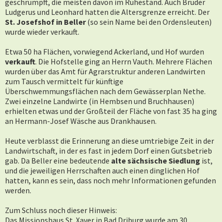
geschrumpft, die meisten davon im Ruhestand. Auch Bruder
Ludgerus und Leonhard hatten die Altersgrenze erreicht. Der
St. Josefshof in Beller
(so sein Name bei den Ordensleuten)
wurde wieder verkauft.
Etwa 50 ha Flächen, vorwiegend Ackerland, und Hof wurden
verkauft
. Die Hofstelle ging an Herrn Vauth. Mehrere Flächen
wurden über das Amt für Agrarstruktur anderen Landwirten
zum Tausch vermittelt für künftige
Überschwemmungsflächen nach dem Gewässerplan Nethe.
Zwei einzelne Landwirte (in Hembsen und Bruchhausen)
erhielten etwas und der Großteil der Fläche von fast 35 ha ging
an Hermann-Josef Wäsche aus Drankhausen.
Heute verblasst die Erinnerung an diese umtriebige Zeit in der
Landwirtschaft, in der es fast in jedem Dorf einen Gutsbetrieb
gab. Da Beller eine bedeutende
alte sächsische Siedlung
ist,
und die jeweiligen Herrschaften auch einen dinglichen Hof
hatten, kann es sein, dass noch mehr Informationen gefunden
werden.
Zum Schluss noch dieser Hinweis:
Das Missionshaus St. Xaver in Bad Driburg wurde am 30.