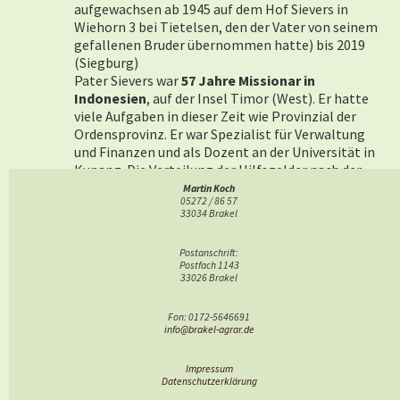
aufgewachsen ab 1945 auf dem Hof Sievers in
Wiehorn 3 bei Tietelsen, den der Vater von seinem
gefallenen Bruder übernommen hatte) bis 2019
(Siegburg)
Pater Sievers war
57 Jahre Missionar in
Indonesien
, auf der Insel Timor (West). Er hatte
viele Aufgaben in dieser Zeit wie Provinzial der
Ordensprovinz. Er war Spezialist für Verwaltung
und Finanzen und als Dozent an der Universität in
Kupang. Die Verteilung der Hilfsgelder nach der
Tsunami-Flutwelle vom Dezember 2004 (mit
Martin Koch
05272 / 86 57
170.000 Toten allein in Indonesien) war eine seiner
33034 Brakel
letzten Aufgaben. Er erlebte außerdem die die
erfreuliche Entwicklung der Ortskirchen in Timor,
Postanschrift:
die allesamt in Händen von indonesischen
Postfach 1143
Diözesanpriestern sind. Die Verbundenheit mit der
33026 Brakel
Heimat und der Familie war ihm stets wichtig. P.
Sievers hatte 5 Brüder. (
Quelle
: Nachruf des
Fon: 0172-5646691
Ordens vom Februar 2019).
info@brakel-agrar.de
Impressum
Datenschutzerklärung