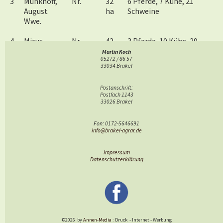
3
Münkhoff,
Nr.
32
6 Pferde, 7 Kühe, 21
August
ha
Schweine
Wwe.
4
Micus,
Nr.
42
3 Pferde, 10 Kühe, 29
Ludwig
ha
Schweine
Martin Koch
05272 / 86 57
33034 Brakel
5
Stolte,
Nr.
21
3 Pferde, 4 Kühe, 12
Aloys
ha
Schweine
Postanschrift:
Das Verzeichnis enthält die Höfe/Güter ab 20 ha. Der Eintrag
Postfach 1143
33026 Brakel
war freiwillig und ist i.d. R. vollständig.
V
gl.Niekammer, Erläuterungen
Fon: 0172-5646691
info@brakel-agrar.de
Impressum
Datenschutzerklärung
©2026
by
Annen-Media
: Druck
-
Internet
-
Werbung