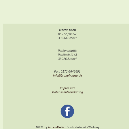
Martin Koch
05272 / 86 57
33034 Brakel
Postanschrift:
Postfach 1143
33026 Brakel
Fon: 0172-5646691
info@brakel-agrar.de
Impressum
Datenschutzerklärung
©2026
by
Annen-Media
: Druck
-
Internet
-
Werbung