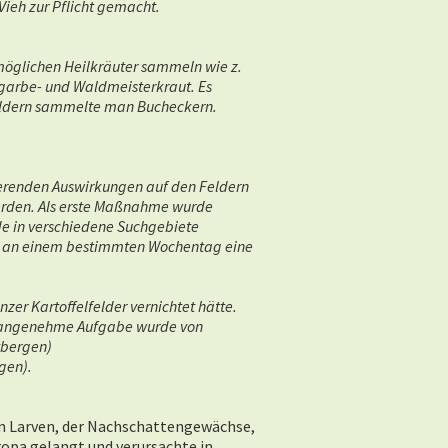
Vieh zur Pflicht gemacht.
 möglichen Heilkräuter sammeln wie z.
fgarbe- und Waldmeisterkraut. Es
ldern sammelte man Bucheckern.
eerenden Auswirkungen auf den Feldern
erden. Als erste Maßnahme wurde
de in verschiedene Suchgebiete
te an einem bestimmten Wochentag eine
er Kartoffelfelder vernichtet hätte.
t angenehme Aufgabe wurde von
ttbergen)
gen).
n Larven, der Nachschattengewächse,
uropa gelangt und verursachte in