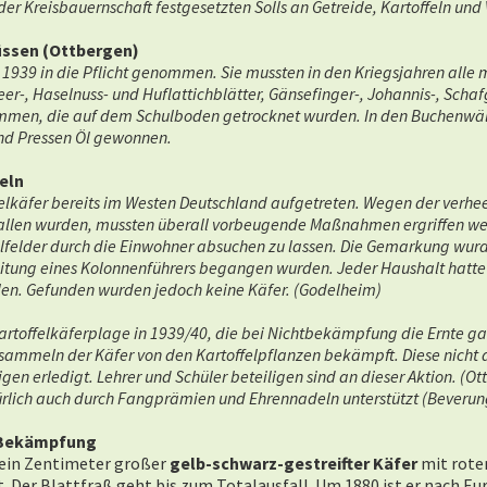
der Kreisbauernschaft festgesetzten Solls an Getreide, Kartoffeln und 
üssen (Ottbergen)
 1939 in die Pflicht genommen. Sie mussten in den Kriegsjahren alle
er-, Haselnuss- und Huflattichblätter, Gänsefinger-, Johannis-, Scha
men, die auf dem Schulboden getrocknet wurden. In den Buchenwä
nd Pressen Öl gewonnen.
eln
felkäfer bereits im Westen Deutschland aufgetreten. Wegen der verh
fallen wurden, mussten überall vorbeugende Maßnahmen ergriffen w
elfelder durch die Einwohner absuchen zu lassen. Die Gemarkung wur
nleitung eines Kolonnenführers begangen wurden. Jeder Haushalt hat
ellen. Gefunden wurden jedoch keine Käfer. (Godelheim)
rtoffelkäferplage in 1939/40, die bei Nichtbekämpfung die Ernte ganz
sammeln der Käfer von den Kartoffelpflanzen bekämpft. Diese nich
gen erledigt. Lehrer und Schüler beteiligen sind an dieser Aktion. (O
lich auch durch Fangprämien und Ehrennadeln unterstützt (Beverun
r Bekämpfung
a. ein Zentimeter großer
gelb-schwarz-gestreifter Käfer
mit rote
t. Der Blattfraß geht bis zum Totalausfall. Um 1880 ist er nach E