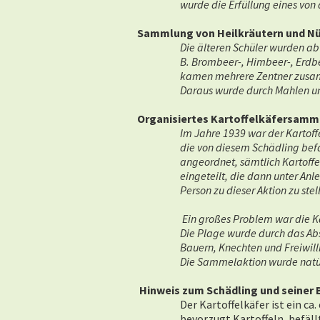
wurde die Erfüllung eines von 
Sammlung von Heilkräutern und N
Die älteren Schüler wurden ab
B. Brombeer-, Himbeer-, Erdbe
kamen mehrere Zentner zusam
Daraus wurde durch Mahlen u
Organisiertes Kartoffelkäfersamm
Im Jahre 1939 war der Kartof
die von diesem Schädling be
angeordnet, sämtlich Kartoff
eingeteilt, die dann unter A
Person zu dieser Aktion zu st
Ein großes Problem war die Ka
Die Plage wurde durch das Ab
Bauern, Knechten und Freiwilli
Die Sammelaktion wurde natür
Hinweis zum Schädling und seine
Der Kartoffelkäfer ist ein c
bevorzugt Kartoffeln, befäll