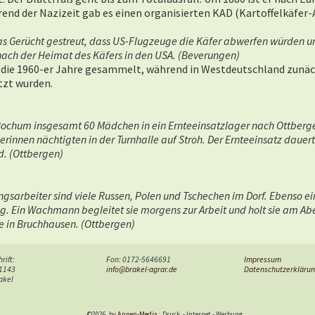
end der Nazizeit gab es einen organisierten KAD (Kartoffelkäfer-
as Gerücht gestreut, dass US-Flugzeuge die Käfer abwerfen würden 
ach der Heimat des Käfers in den USA.
(Beverungen)
n die 1960-er Jahre gesammelt, während in Westdeutschland zunäc
tzt wurden.
chum insgesamt 60 Mädchen in ein Ernteeinsatzlager nach Ottberge
erinnen nächtigten in der Turnhalle auf Stroh. Der Ernteeinsatz dauer
d. (Ottbergen)
sarbeiter sind viele Russen, Polen und Tschechen im Dorf. Ebenso ei
. Ein Wachmann begleitet sie morgens zur Arbeit und holt sie am Ab
e in Bruchhausen. (Ottbergen)
rift:
Fon: 0172-5646691
Impressum
 1143
info@brakel-agrar.de
Datenschutzerkläru
akel
©2026
by
Annen-Media
: Druck
-
Internet
-
Werbung