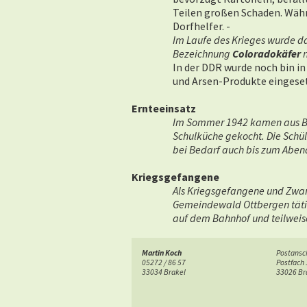
Teilen großen Schaden. Währ
Dorfhelfer. -
Im Laufe des Krieges wurde d
Bezeichnung
Coloradokäfer
n
In der DDR wurde noch bin i
und Arsen-Produkte eingese
Ernteeinsatz
Im Sommer 1942 kamen aus Bo
Schulküche gekocht. Die Schül
bei Bedarf auch bis zum Aben
Kriegsgefangene
Als Kriegsgefangene und Zwang
Gemeindewald Ottbergen tätig
auf dem Bahnhof und teilweis
Martin Koch
Postansch
05272 / 86 57
Postfach
33034 Brakel
33026 Br