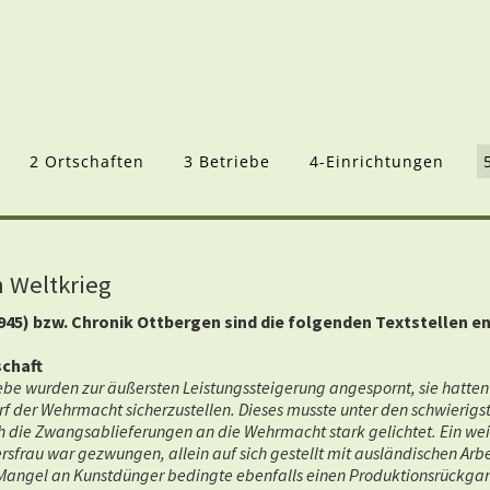
2 Ortschaften
3 Betriebe
4-Einrichtungen
 Weltkrieg
1945) bzw. Chronik Ottbergen sind die folgenden Textstellen
chaft
iebe wurden zur äußersten Leistungssteigerung angespornt, sie hatte
 der Wehrmacht sicherzustellen. Dieses musste unter den schwierigst
die Zwangsablieferungen an die Wehrmacht stark gelichtet. Ein wei
frau war gezwungen, allein auf sich gestellt mit ausländischen Arbei
 Mangel an Kunstdünger bedingte ebenfalls einen Produktionsrückgan