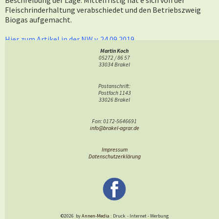
Beschreibung der Lage. Mittelfristig hat e sich von der
Fleischrinderhaltung verabschiedet und den Betriebszweig
Biogas aufgemacht.
Hier zum Artikel in der NW
v. 24.09.2019
Martin Koch
05272 / 86 57
33034 Brakel
Postanschrift:
Postfach 1143
33026 Brakel
Fon: 0172-5646691
info@brakel-agrar.de
Impressum
Datenschutzerklärung
©2026
by
Annen-Media
: Druck
-
Internet
-
Werbung