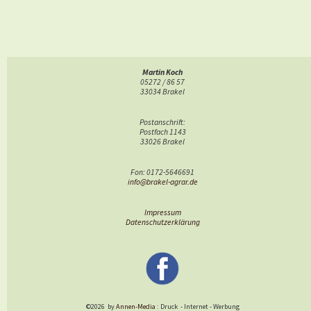
Martin Koch
05272 / 86 57
33034 Brakel
Postanschrift:
Postfach 1143
33026 Brakel
Fon: 0172-5646691
info@brakel-agrar.de
Impressum
Datenschutzerklärung
©2026
by
Annen-Media
: Druck
-
Internet
-
Werbung