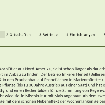
2 Ortschaften
3 Betriebe
4-Einrichtungen
orblütler aus Nord-Amerika, sie ist schon länger als dauer
lt im Anbau zu finden. Der Betrieb Imkerei Hensel (Bellerse
 in den Praxisanbau auf Probeflächen in Marienmünster u
Pflanze (bis zu 30 Jahre Austrieb aus einer Saat) und hat 
lattgrund einen Becker bilden für die Sammlung von Regenwas
 Jahr wied sie in Mischkultur mit Mais angebaut. Ab dem zw
uge mit dem schönen Nebeneffekt der wochenlangen gelben 