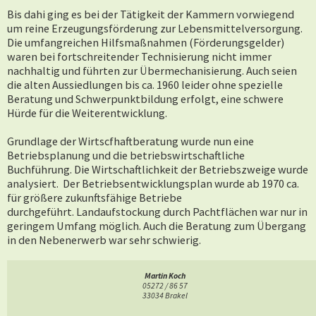
Bis dahi ging es bei der Tätigkeit der Kammern vorwiegend
um reine Erzeugungsförderung zur Lebensmittelversorgung.
Die umfangreichen Hilfsmaßnahmen (Förderungsgelder)
waren bei fortschreitender Technisierung nicht immer
nachhaltig und führten zur Übermechanisierung. Auch seien
die alten Aussiedlungen bis ca. 1960 leider ohne spezielle
Beratung und Schwerpunktbildung erfolgt, eine schwere
Hürde für die Weiterentwicklung.
Grundlage der Wirtscfhaftberatung wurde nun eine
Betriebsplanung und die betriebswirtschaftliche
Buchführung. Die Wirtschaftlichkeit der Betriebszweige wurde
analysiert. Der Betriebsentwicklungsplan wurde ab 1970 ca.
für größere zukunftsfähige Betriebe
durchgeführt. Landaufstockung durch Pachtflächen war nur in
geringem Umfang möglich. Auch die Beratung zum Übergang
in den Nebenerwerb war sehr schwierig.
Die Betriebsgröße im Altkreis Warburg
: Der Großteil der
Martin Koch
Betriebe war
1960
die Größenklasse 10-20 ha, erst
1972
lag
05272 / 86 57
der Schwerpunkt bei der Größenklasse 20-50 ha. Und über 50
33034 Brakel
ha gab es konstant knapp 50 Betriebe.