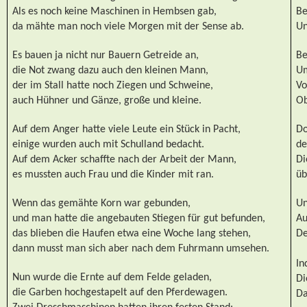
Als es noch keine Maschinen in Hembsen gab,
Be
da mähte man noch viele Morgen mit der Sense ab.
Un
Es bauen ja nicht nur Bauern Getreide an,
Be
die Not zwang dazu auch den kleinen Mann,
Um
der im Stall hatte noch Ziegen und Schweine,
Vo
auch Hühner und Gänze, große und kleine.
Ob
Auf dem Anger hatte viele Leute ein Stück in Pacht,
Do
einige wurden auch mit Schulland bedacht.
de
Auf dem Acker schaffte nach der Arbeit der Mann,
Di
es mussten auch Frau und die Kinder mit ran.
üb
Wenn das gemähte Korn war gebunden,
Un
und man hatte die angebauten Stiegen für gut befunden,
Au
das blieben die Haufen etwa eine Woche lang stehen,
De
dann musst man sich aber nach dem Fuhrmann umsehen.
In
Nun wurde die Ernte auf dem Felde geladen,
Di
die Garben hochgestapelt auf den Pferdewagen.
Da