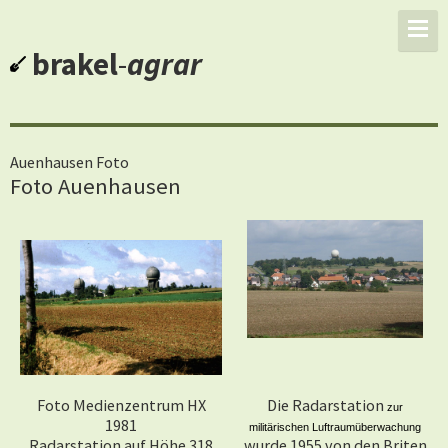
brakel
-
agrar
Auenhausen Foto
Foto Auenhausen
Foto Medienzentrum HX
Die Radarstation
zur
1981
militärischen Luftraumüberwachung
Radarstation auf Höhe 318
wurde 1955 von den Briten