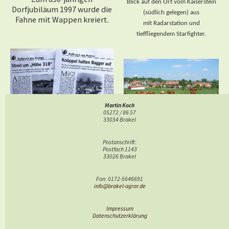
Blick auf den Ort vom Kaiserstein
Dorfjubiläum 1997 wurde die
(südlich gelegen) aus
Fahne mit Wappen kreiert.
mit Radarstation und
tieffliegendem Starfighter.
Martin Koch
05272 / 86 57
33034 Brakel
Postanschrift:
Der Bau der Anlage führt zu
Blick von Süd
Postfach 1143
heftigen Protesten. Ein Stück
(Bannenberg mit
33026 Brakel
Zeitgeschichte aus den 1959-
Kaiserstein) auf Ort und
er Jahren.
Radarstation
Fon: 0172-5646691
(Landw. Wochenblatt 2006,
(Foto Stadt Brakel ca.
info@brakel-agrar.de
Heft 35 und 36, von Gisbert
2010)
Strotdrees)
Impressum
Datenschutzerklärung