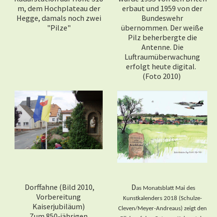
m, dem Hochplateau der
erbaut und 1959 von der
Hegge, damals noch zwei
Bundeswehr
"Pilze"
übernommen. Der weiße
Pilz beherbergte die
Antenne. Die
Luftraumüberwachung
erfolgt heute digital.
(Foto 2010)
Dorffahne (Bild 2010,
D
as Monatsblatt Mai des
Vorbereitung
Kunstkalenders 2018 (Schulze-
Kaiserjubiläum)
Cleven/Meyer-Andreaus) zeigt den
Zum 850-jährigen