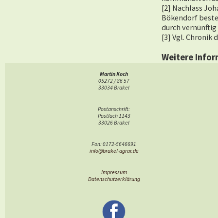
[2] Nachlass Joh
Bökendorf beste
durch vernünfti
[3] Vgl. Chronik 
Weitere Infor
Landwirtschaf
Martin Koch
05272 / 86 57
Betriebe 193
33034 Brakel
Sozio-ökonomi
Das Hökengut
Postanschrift:
Postfach 1143
Mergelkuhle H
33026 Brakel
Erinnerung Wi
Die Revoluti
Fon: 0172-5646691
info@brakel-agrar.de
Fotos Bökend
Impressum
Datenschutzerklärung