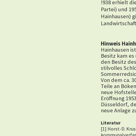
!938 erhielt 
Partei) und 1
Hainhausen) g
Landwirtschaf
Hinweis Hain
Hainhausen ist
Besitz kam es 
den Besitz des
stilvolles Sch
Sommerredsid
Von dem ca. 3
Teile an Böken
neue Hofstelle
Eröffnung 1953
Düsseldorf, d
neue Anlage zu
Literatur
[1] Horst-D. Kru
kommunalverfassu