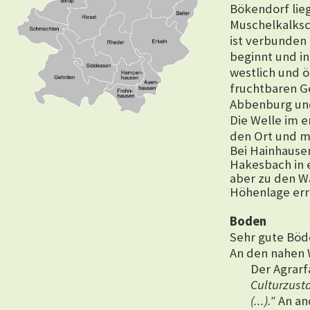
Bökendorf lieg
Muschelkalksc
ist verbunden
beginnt und i
westlich und ö
fruchtbaren Ge
Abbenburg un
Die Welle im e
den Ort und mü
Bei Hainhausen
Hakesbach in e
aber zu den Wä
Höhenlage err
Boden
Sehr gute Böde
An den nahen 
Der Agrarf
Culturzust
(...)."
An an