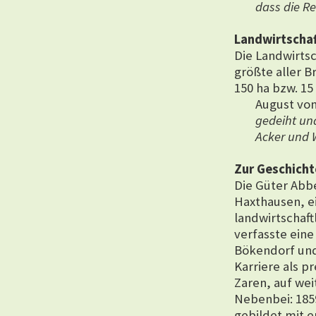
dass die Re
Landwirtschaf
Die Landwirts
größte aller Br
150 ha bzw. 1
August vo
gedeiht un
Acker und W
Zur Geschicht
Die Güter Abb
Haxthausen, ei
landwirtschaf
verfasste eine
Bökendorf und
Karriere als p
Zaren, auf wei
Nebenbei: 185
gebildet mit e