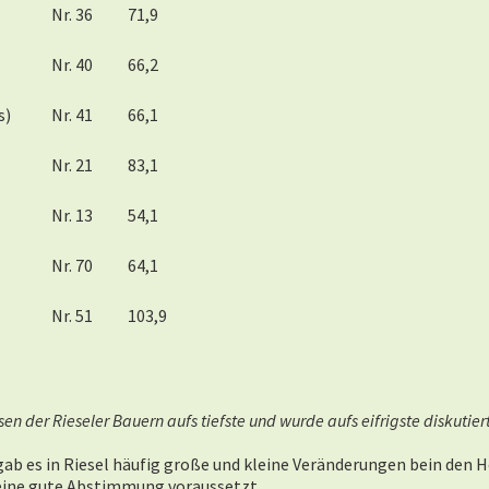
Nr. 36
71,9
Nr. 40
66,2
s)
Nr. 41
66,1
Nr. 21
83,1
Nr. 13
54,1
Nr. 70
64,1
Nr. 51
103,9
sen der Rieseler Bauern aufs tiefste und wurde aufs eifrigste diskuti
gab es in Riesel häufig große und kleine Veränderungen bein den 
 eine gute Abstimmung voraussetzt.